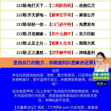
221期:枪打天下→【
二码防四码
】←坐拥亿万
221期:开天辟地→【
赌神五字诗
】←麻烦公开
221期:轻轻一挂→【
㈡门必中特
】←免费发布
221期:月老姻缘→【
买什么都中
】←实力巨献
221期:止足之分→【
致富⒌生肖
】←期期大奖
221期:正义凛然→【
⑵字解平特
】←持续盈利
坚信自己的能力，你能做到比想象的还要好
说明
本论坛所提供的内容、资料、图片和资讯，只应用在合法
的资料探讨，暂不适用于其它，外围博彩和使用。特此声
关闭 x
明！
论坛免责声明：以上所有广告内容均为赞助商提供，本站
不对其经营行为负责。浏览或使用者须自行承担有关责
任，本网站恕不负责。
【大赢家论坛】域名：7779996.com 六合在线，收集各