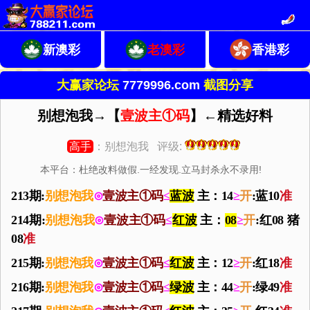
新澳彩
老澳彩
香港彩
大赢家论坛
7779996.com
截图分享
别想泡我→【
壹波主①码
】←精选好料
高手
：别想泡我 评级:
本平台：杜绝改料做假.一经发现.立马封杀永不录用!
213期:
别想泡我
⊙
壹波主①码
≤
蓝波
主：14
≥
开
:蓝10
准
214期:
别想泡我
⊙
壹波主①码
≤
红波
主：
08
≥
开
:红08 猪
08
准
215期:
别想泡我
⊙
壹波主①码
≤
红波
主：12
≥
开
:红18
准
216期:
别想泡我
⊙
壹波主①码
≤
绿波
主：44
≥
开
:绿49
准