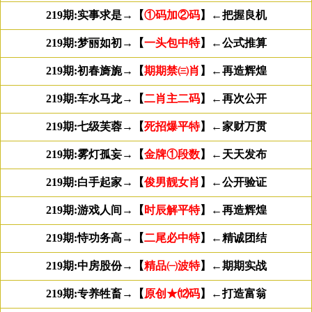
219期:实事求是→【
①码加②码
】←把握良机
219期:梦丽如初→【
一头包中特
】←公式推算
219期:初春旖旎→【
期期禁㈢肖
】←再造辉煌
219期:车水马龙→【
二肖主二码
】←再次公开
219期:七级芙蓉→【
死招爆平特
】←家财万贯
219期:雾灯孤妄→【
金牌①段数
】←天天发布
219期:白手起家→【
俊男靓女肖
】←公开验证
219期:游戏人间→【
时辰解平特
】←再造辉煌
219期:恃功务高→【
二尾必中特
】←精诚团结
219期:中房股份→【
精品㈠波特
】←期期实战
219期:专养牲畜→【
原创★⑿码
】←打造富翁