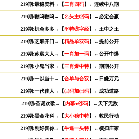
219期:最稳资料→【
二肖四码
】←连续中八期
219期:嗷呜嗷呜→【
⒉头主⑵码
】←必定会赢
219期:机会多多→【
平特⑤字经
】←王中之王
219期:芝麻开门→【
精品单双码
】←提前公开
219期:苏宸大人→【
一肖加一码
】←公开中爆
219期:小鬼当家→【
三肖爆中特
】←期期公开
219期:一以当十→【
合单与合双
】←日赚万元
219期:一代佳人→【
㈢码加㈡码
】←成功道路
219期:圣诞欢歌→【
内幕●④码
】←天下无敌
219期:黑金花科→【
大小稳中特
】←救民行动
219期:刚好喜你→【
牛逼一头特
】←横扫庄家