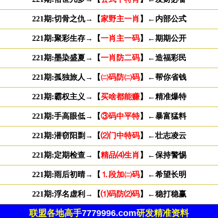
221期:切骨之仇→【
家野主一肖
】←内部公式
221期:聚彩生存→【
一肖主一码
】←期期公开
221期:墨染盛夏→【
一肖防二码
】←造福彩民
221期:孤独旅人→【
㈡码防㈡码
】←帮你省钱
221期:霸权主义→【
买啥都能赚
】←精准爆特
221期:手高眼低→【
③码中平特
】←暴富猛料
221期:潜窃阳剽→【
⑵门中特码
】←壮志凌云
221期:定期检查→【
精品⑷生肖
】←保持警惕
221期:雨后初晴→【
⒈段加㈡码
】←希望长明
221期:浮名虚利→【
⑴码防⑵码
】←稳打稳赢
联盟各地高手
7779996.com
研发精准资料