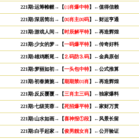
221期:运筹帷幄→【
㈡肖爆中特
】←值得信赖
221期:深居简出→【
㈤肖主㈤码
】←财运亨通
221期:游戏人间→【
时辰解平特
】←再造辉煌
221期:少女的梦→【
一码爆平特
】←传奇好料
221期:雄鸡断尾→【
⒉码防⒊码
】←金典原创
221期:梦丽如初→【
一头包中特
】←公式推算
221期:初春旖旎→【
期期禁㈢肖
】←再造辉煌
221期:反反覆覆→【
三肖主三码
】←独家爆料
221期:七级芙蓉→【
死招爆平特
】←家财万贯
221期:山水如画→【
喜神报①段
】←风景长留
221期:白手起家→【
俊男靓女肖
】←公开验证