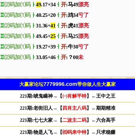
♖
⑵码加⑴码
ㅏ
49
.17+34
ㅓ
开
:马49
漂亮
♖
⑵码加⑴码
ㅏ
40.25+20
ㅓ
开
:鸡34
亏了
♖
⑵码加⑴码
ㅏ
31.36+
41
ㅓ
开
:虎41
漂亮
♖
⑵码加⑴码
ㅏ
49.45+
25
ㅓ
开
:马25
漂亮
♖
⑵码加⑴码
ㅏ
19.27+39
ㅓ
开
:牛30
亏了
♖
⑵码加⑴码
ㅏ
33.05+46
ㅓ
开
:？00
未
7779996.com
大赢家论坛
带你做人生大赢家
221期:唬鬼瞒神→【
㈠肖解平特
】←王中之王
221期:老街旧人→【
四肖主八码
】←期期精准
221期:七七大家→【
二波主二码
】←六合高手
221期:物是人飞→【
⑹码来中特
】←只求稳赚