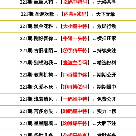
221期:丝丝入扣→【
⒓码中特码
】←无偿共享
221期:圣诞欢歌→【
内幕●④码
】←天下无敌
221期:黑金花科→【
大小稳中特
】←救民行动
221期:刚好喜你→【
牛逼一头特
】←横扫庄家
221期:古旧巷陌→【
⑦字猜平特
】←持续关注
221期:别想泡我→【
壹波主①码
】←精选好料
221期:教育机构→【
㈢肖爆中奖
】←期期公开
221期:久爱不厌→【
⑴肖博⑵码
】←期期爆中
221期:浅若清风→【
一码准中特
】←免费公开
221期:言多必失→【
⑾码稳中特
】←实力上榜
221期:星星醒着→【
⑵肖爆平特
】←大胆下注
221期:俗世几多→【
公式平特肖
】←发财必备