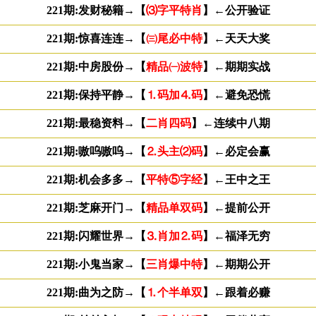
221期:发财秘籍→【
⑶字平特肖
】←公开验证
221期:惊喜连连→【
㈢尾必中特
】←天天大奖
221期:中房股份→【
精品㈠波特
】←期期实战
221期:保持平静→【
⒈码加⒋码
】←避免恐慌
221期:最稳资料→【
二肖四码
】←连续中八期
221期:嗷呜嗷呜→【
⒉头主⑵码
】←必定会赢
221期:机会多多→【
平特⑤字经
】←王中之王
221期:芝麻开门→【
精品单双码
】←提前公开
221期:闪耀世界→【
⒊肖加⒉码
】←福泽无穷
221期:小鬼当家→【
三肖爆中特
】←期期公开
221期:曲为之防→【
⒈个半单双
】←跟着必赚