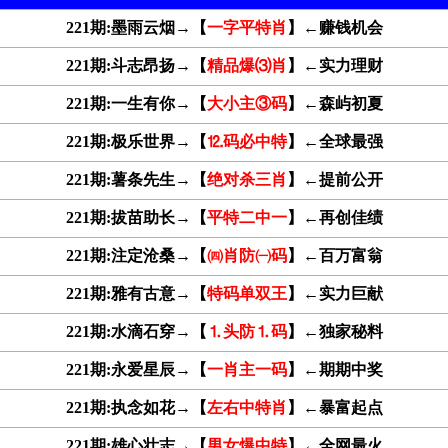
221期:墨雨云烟→【
一字平特肖
】←赚钱机会
221期:斗志昂扬→【
精品爆⑶肖
】←实力理财
221期:一生有你→【
大小主③码
】←森屿初夏
221期:极乐世界→【
⒓码必中特
】←全球最强
221期:薯条先生→【
绝对杀三肖
】←提前公开
221期:拔苗助长→【
平特二中一
】←再创佳绩
221期:注定沧桑→【
㈣肖防㈠码
】←百万富翁
221期:雅有古意→【
特码单双王
】←实力巨献
221期:水滴石穿→【
⒈头防⒈码
】←独家秘料
221期:永爱星辰→【
一肖主一码
】←期期中奖
221期:执念如花→【
左右中特肖
】←暴富起点
221期:雄心壮志→【
男女爆中特
】←全网最火