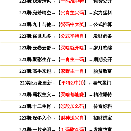
223期:浅若清风→【
一码准中特
】←免费公开
223期:宛若晴空→【
㈠肖主㈡码
】←实力猛料
223期:九十与他→【
⑿码中大奖
】←公式推算
223期:俗世几多→【
公式平特肖
】←发财必备
223期:云卷云舒→【
买啥就开啥
】←岁月悠绵
223期:聚彩生存→【
一肖主一码
】←期期公开
223期:高手来也→【
家野主一肖
】←脱贫致富
223期:万象更新→【
平特2.中⑴
】←喜气盈门
223期:霸权主义→【
买啥都能赚
】←精准爆特
223期:十二生肖→【
①段加⒉码
】←传奇好料
223期:深冬入心→【
财神送㈤肖
】←招财进宝
223期:一片光明→【
⒈码防⒋码
】←发家致富