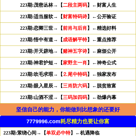
223期:茂密丛林→【
二段主两码
】←财富人生
223期:适当服软→【
财富特码诗
】←公开验证
223期:恋卿三世→【
前肖与后肖
】←精选好料
223期:悟中有道→【
成语解平特
】←重点推荐
223期:开天辟地→【
赌神五字诗
】←麻烦公开
223期:神君护短→【
家野主一肖
】←神奇公式
223期:吹毛求瑕→【
⒉尾中特码
】←独家发布
223期:眼入星辰→【
三肖防六码
】←脱贫致富
223期:山酒不涩→【
三码加四码
】←劲爆内幕
坚信自己的能力，你能做到比想象的还要好
7779996.com
耗尽精力也要让你富
223期:萦绕心间→【
单双必中特
】←机遇降临