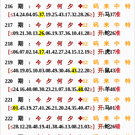
216期:
今夕何夕
✤
12码来中特
［≤
14.24.04.05.
37
.19.25.43.17.32.28.26
≥］
开
:马37
准
217期:
今夕何夕
✤
12码来中特
［≤
09.21.30.13.
26
.06.19.37.36.10.41.28
≥］
开
:蛇26
准
218期:
今夕何夕
✤
12码来中特
［≤
06.07.02.14.
17
.41.42.27.24.15.12.19
≥］
开
:虎17
准
219期:
今夕何夕
✤
12码来中特
［≤
40.19.05.10.03.08.49.30.46.
43
.22.20
≥］
开
:鼠43
准
220期:
今夕何夕
✤
12码来中特
［≤
24.16.40.08.30.23.21.07.18.35.
48
.02
≥］
开
:羊48
准
221期:
今夕何夕
✤
12码来中特
［≤
01
.45.19.27.41.26.21.20.24.35.40.47
≥］
开
:马01
准
222期:
今夕何夕
✤
12码来中特
［≤
28.12.20.48.19.41.38.46.13.08.21.03
≥］
开
:蛇26
错