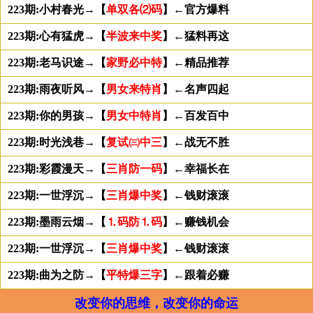
223期:小村春光→【
单双各⑵码
】←官方爆料
223期:心有猛虎→【
半波来中奖
】←猛料再这
223期:老马识途→【
家野必中特
】←精品推荐
223期:雨夜听风→【
男女来特肖
】←名声四起
223期:你的男孩→【
男女中特肖
】←百发百中
223期:时光浅巷→【
复试㈢中三
】←战无不胜
223期:彩霞漫天→【
三肖防一码
】←幸福长在
223期:一世浮沉→【
三肖爆中奖
】←钱财滚滚
223期:墨雨云烟→【
⒈码防⒈码
】←赚钱机会
223期:一世浮沉→【
三肖爆中奖
】←钱财滚滚
223期:曲为之防→【
平特爆三字
】←跟着必赚
改变你的思维，改变你的命运