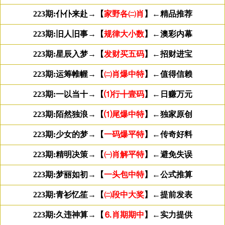
223期:仆仆来赴→【
家野各㈡肖
】←精品推荐
223期:旧人旧事→【
规律大小数
】←澳彩内幕
223期:星辰入梦→【
发财买五码
】←招财进宝
223期:运筹帷幄→【
㈡肖爆中特
】←值得信赖
223期:一以当十→【
⑴行╋壹码
】←日赚万元
223期:陌然独浪→【
⑴尾爆中特
】←独家原创
223期:少女的梦→【
一码爆平特
】←传奇好料
223期:精明决策→【
㈠肖解平特
】←避免失误
223期:梦丽如初→【
一头包中特
】←公式推算
223期:青衫忆笙→【
㈡段中大奖
】←提前发表
223期:久违神算→【
⒍肖期期中
】←实力提供