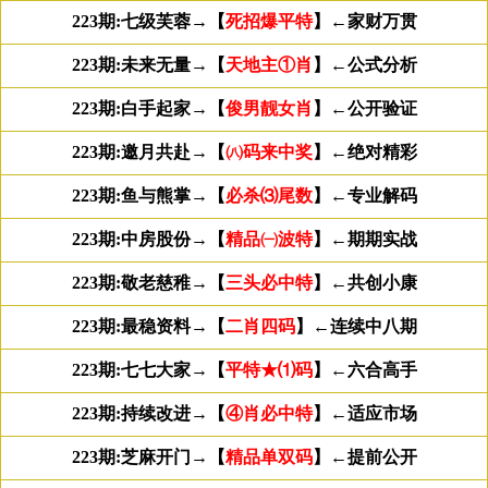
223期:七级芙蓉→【
死招爆平特
】←家财万贯
223期:未来无量→【
天地主①肖
】←公式分析
223期:白手起家→【
俊男靓女肖
】←公开验证
223期:邀月共赴→【
㈧码来中奖
】←绝对精彩
223期:鱼与熊掌→【
必杀⑶尾数
】←专业解码
223期:中房股份→【
精品㈠波特
】←期期实战
223期:敬老慈稚→【
三头必中特
】←共创小康
223期:最稳资料→【
二肖四码
】←连续中八期
223期:七七大家→【
平特★⑴码
】←六合高手
223期:持续改进→【
④肖必中特
】←适应市场
223期:芝麻开门→【
精品单双码
】←提前公开