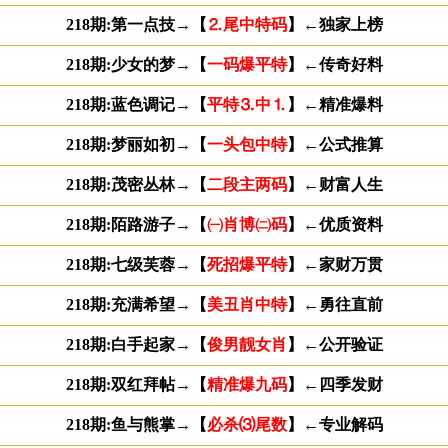
218期:第一点技→【
⒉尾中特码
】←独家上榜
218期:少女的梦→【
一码爆平特
】←传奇好料
218期:蓝色调记→【
平特⒊中⒈
】←精准爆料
218期:梦丽如初→【
一头包中特
】←公式推算
218期:茂密丛林→【
二段主两码
】←财富人生
218期:陌路游子→【
㈠肖博㈡码
】←优质资料
218期:七级芙蓉→【
死招爆平特
】←家财万贯
218期:充满希望→【
美丑肖中特
】←勇往直前
218期:白手起家→【
俊男靓女肖
】←公开验证
218期:双红拜帖→【
精准爆九码
】←四季发财
218期:鱼与熊掌→【
必杀⑶尾数
】←专业解码