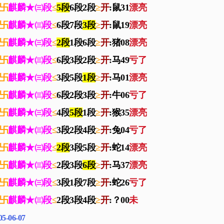
卐
麒麟★㈢段
≤
5段
6段2段
≥
开
:鼠31
漂亮
卐
麒麟★㈢段
≤
6段7段
3段
≥
开
:鼠19
漂亮
卐
麒麟★㈢段
≤
2段
1段6段
≥
开
:猪08
漂亮
卐
麒麟★㈢段
≤
6段3段2段
≥
开
:马49
亏了
卐
麒麟★㈢段
≤
3段5段
1段
≥
开
:马01
漂亮
卐
麒麟★㈢段
≤
6段2段3段
≥
开
:牛06
亏了
卐
麒麟★㈢段
≤
4段
5段
1段
≥
开
:猴35
漂亮
卐
麒麟★㈢段
≤
3段2段4段
≥
开
:兔04
亏了
卐
麒麟★㈢段
≤
2段
3段5段
≥
开
:蛇14
漂亮
卐
麒麟★㈢段
≤
2段3段
6段
≥
开
:马37
漂亮
卐
麒麟★㈢段
≤
3段1段7段
≥
开
:蛇26
亏了
卐
麒麟★㈢段
≤
2段3段4段
≥
开
:？00
未
5-06-07