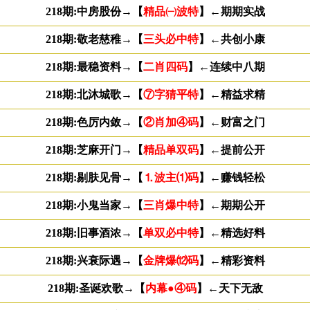
218期:中房股份→【
精品㈠波特
】←期期实战
218期:敬老慈稚→【
三头必中特
】←共创小康
218期:最稳资料→【
二肖四码
】←连续中八期
218期:北沐城歌→【
⑦字猜平特
】←精益求精
218期:色厉内敛→【
②肖加④码
】←财富之门
218期:芝麻开门→【
精品单双码
】←提前公开
218期:剔肤见骨→【
⒈波主⑴码
】←赚钱轻松
218期:小鬼当家→【
三肖爆中特
】←期期公开
218期:旧事酒浓→【
单双必中特
】←精选好料
218期:兴衰际遇→【
金牌爆⑿码
】←精彩资料
218期:圣诞欢歌→【
内幕●④码
】←天下无敌