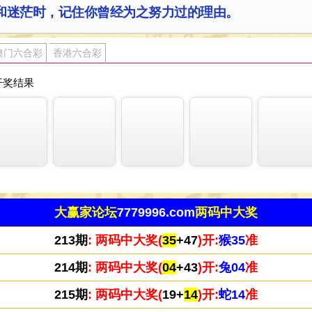
和迷茫时，记住你曾经为之努力过的理由。
大赢家论坛
7779996.com
两码中大奖
213期
:
两码中大奖(
35
+47
)开:
猴35
准
214期
:
两码中大奖(
04
+43
)开:
兔04
准
215期
:
两码中大奖(
19+
14
)开:
蛇14
准