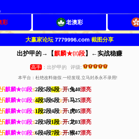
澳彩
老澳彩
大赢家论坛
7779996.com
截图分享
出护甲的→【
麒麟★㈢段
】←实战稳赚
高手
：出护甲的 评级:
本平台：杜绝改料做假.一经发现.立马封杀永不录用!
卐
麒麟★㈢段
≤
2段5段
6段
≥
开
:兔40
漂亮
卐
麒麟★㈢段
≤
4段
3段6段
≥
开
:马25
漂亮
卐
麒麟★㈢段
≤
1段
2段4段
≥
开
:虎05
漂亮
卐
麒麟★㈢段
≤
2段3段
1段
≥
开
:龙03
漂亮
卐
麒麟★㈢段
≤
6段4段
7段
≥
开
:猴47
漂亮