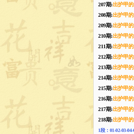
207期:
出护甲的
208期:
出护甲的
209期:
出护甲的
210期:
出护甲的
211期:
出护甲的
212期:
出护甲的
213期:
出护甲的
214期:
出护甲的
215期:
出护甲的
216期:
出护甲的
217期:
出护甲的
218期:
出护甲的
1段：01-02-03-04-0