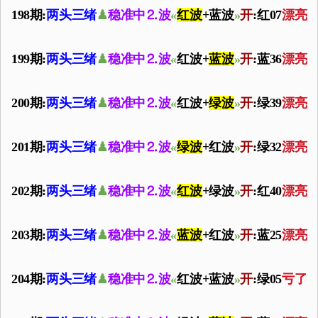
198期:
两头三绪
♟
稳准中⒉波
«
红波
+蓝波
»
开
:红07
漂亮
199期:
两头三绪
♟
稳准中⒉波
«
红波+
蓝波
»
开
:蓝36
漂亮
200期:
两头三绪
♟
稳准中⒉波
«
红波+
绿波
»
开
:绿39
漂亮
201期:
两头三绪
♟
稳准中⒉波
«
绿波
+红波
»
开
:绿32
漂亮
202期:
两头三绪
♟
稳准中⒉波
«
红波
+绿波
»
开
:红40
漂亮
203期:
两头三绪
♟
稳准中⒉波
«
蓝波
+红波
»
开
:蓝25
漂亮
204期:
两头三绪
♟
稳准中⒉波
«
红波+蓝波
»
开
:绿05
亏了