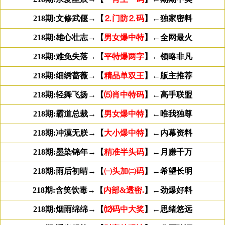
218期:文修武偃→【
⒉门防⒉码
】←独家密料
218期:雄心壮志→【
男女爆中特
】←全网最火
218期:难免失落→【
平特爆两字
】←领略非凡
218期:细绣蔷薇→【
精品单双王
】←版主推荐
218期:轻舞飞扬→【
⑸肖中特码
】←高手联盟
218期:霸道总裁→【
男女爆中特
】←唯我独尊
218期:冲漠无朕→【
大小爆中特
】←内幕资料
218期:墨染锦年→【
精准半头码
】←月赚千万
218期:雨后初晴→【
㈠头加㈡码
】←希望长明
218期:含笑饮毒→【
内部&透密.
】←劲爆好料
218期:烟雨绵绵→【
⑿码中大奖
】←思绪悠远