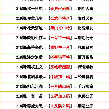
218期:揽一怀星→【
金典㈩码数
】←期期大赚
218期:俗世几多→【
公式平特肖
】←发财必备
218期:花天酒地→【
黑白肖中特
】←财富爆发
218期:聚彩生存→【
一肖主一码
】←期期公开
218期:高手来也→【
家野主一肖
】←脱贫致富
218期:注定沧桑→【
⑷字猜平特
】←百万富翁
218期:霸权主义→【
买啥都能赚
】←精准爆特
218期:北城慕暖→【
①段加⒈码
】←经典资料
218期:相忘江湖→【
㈠肖防㈡码
】←千万富翁
218期:一言一语→【
⒊码加⒊码
】←免费公开
218期:养虎为患→【
⒈头防⒉码
】←期期公开