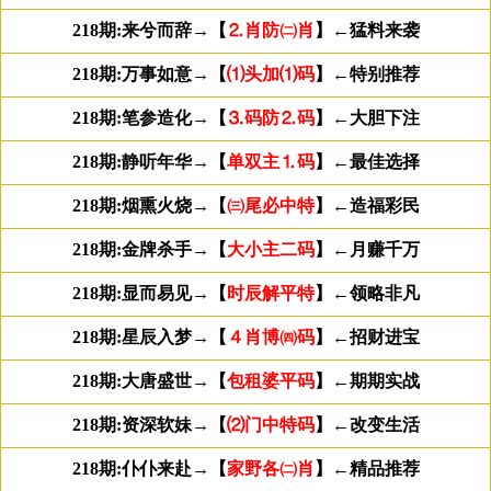
218期:来兮而辞→【
⒉肖防㈡肖
】←猛料来袭
218期:万事如意→【
⑴头加⑴码
】←特别推荐
218期:笔参造化→【
⒊码防⒉码
】←大胆下注
218期:静听年华→【
单双主⒈码
】←最佳选择
218期:烟熏火烧→【
㈢尾必中特
】←造福彩民
218期:金牌杀手→【
大小主二码
】←月赚千万
218期:显而易见→【
时辰解平特
】←领略非凡
218期:星辰入梦→【
４肖博㈣码
】←招财进宝
218期:大唐盛世→【
包租婆平码
】←期期实战
218期:资深软妹→【
⑵门中特码
】←改变生活
218期:仆仆来赴→【
家野各㈡肖
】←精品推荐