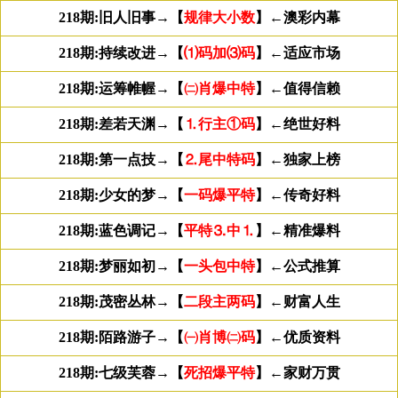
218期:旧人旧事→【
规律大小数
】←澳彩内幕
218期:持续改进→【
⑴码加⑶码
】←适应市场
218期:运筹帷幄→【
㈡肖爆中特
】←值得信赖
218期:差若天渊→【
⒈行主①码
】←绝世好料
218期:第一点技→【
⒉尾中特码
】←独家上榜
218期:少女的梦→【
一码爆平特
】←传奇好料
218期:蓝色调记→【
平特⒊中⒈
】←精准爆料
218期:梦丽如初→【
一头包中特
】←公式推算
218期:茂密丛林→【
二段主两码
】←财富人生
218期:陌路游子→【
㈠肖博㈡码
】←优质资料
218期:七级芙蓉→【
死招爆平特
】←家财万贯