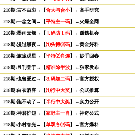
218期:言不由衷→【
合大与合小
】←高手研究
218期:一念之间→【
平特主一码
】←火爆全网
218期:墨雨云烟→【
⒈码防⒈码
】←赚钱机会
218期:漫过黑夜→【
⑴头博⑵码
】←黄金好料
218期:旅途观星→【
平特⑵肖连
】←妙手回春
218期:且刊登于→【
精准除半波
】←独家发布
218期:也曾爱过→【
⒊码加二码
】←官方授权
218期:白衣酒客→【
⑴行中大奖
】←公式推算
218期:跑不动了→【
半行中大奖
】←实力公开
218期:神君护短→【
家野主一肖
】←神奇公式
218期:小村春光→【
单双各⑵码
】←官方爆料