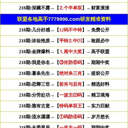
218期:深藏不露→【
⒉个半单双
】←财富滚滚
联盟各地高手
7779996.com
研发精准资料
218期:几分好感→【
12码不中特
】←免费公开
218期:浓妆艳质→【
平特⒉中⑴
】←敢跟必中
218期:金牌爆料→【
⒈尾中大奖
】←高手联盟
218期:我是你名→【
③肖防⑥码
】←期期中奖
218期:薯条先生→【
绝对杀三肖
】←提前公开
218期:恋卿三世→【
前肖与后肖
】←精选好料
218期:分劳赴功→【
一波主⑵码
】←精卫填海
218期:雅有古意→【
特码单双王
】←实力巨献
218期:流水潺潺→【
①码防④码
】←岁月悠长
218期:永爱星辰→【
一肖主一码
】←期期中奖