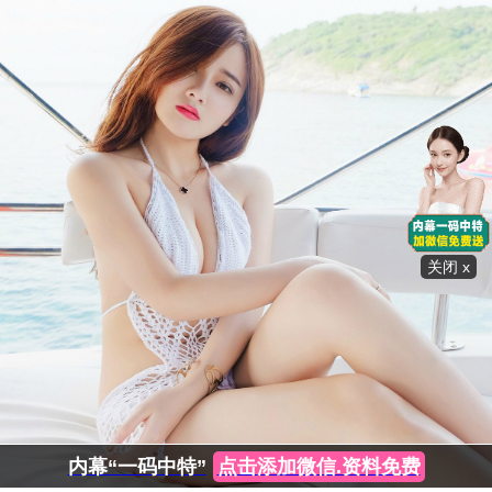
关闭 x
内幕“一码中特”
点击添加微信.资料免费