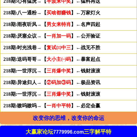
218期:心有猛虎→【
半波来中奖
】←猛料再这
218期:八一通粉→【
买啥都赚钱
】←万家灯火
218期:雨夜听风→【
男女来特肖
】←名声四起
218期:厌塞众议→【
一肖加一码
】←公开验证
218期:时光浅巷→【
复试㈢中三
】←战无不胜
218期:送码哥哥→【
大小主㈠码
】←暴富起点
218期:一世浮沉→【
三肖爆中奖
】←钱财滚滚
218期:异途归人→【
②码加③码
】←极品资讯
218期:一世浮沉→【
三肖爆中奖
】←钱财滚滚
218期:嗷呜嗷呜→【
一肖中平特
】←必定会赢
改变你的思维，改变你的命运
大赢家论坛
三字解平特
7779996.com