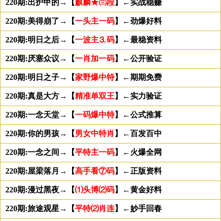
220期:出护甲的→【
麒麟★㈢段
】←实战稳赚
220期:美得崩了→【
一头主一码
】←劲爆好料
220期:明日之后→【
一波主⒊码
】←最稳资料
220期:厌塞众议→【
一肖加一码
】←公开验证
220期:明日之子→【
家野爆中特
】←期期免费
220期:真是大方→【
精准单双王
】←实力验证
220期:一念天堂→【
一码爆中特
】←公式推算
220期:你的男孩→【
男女中特肖
】←百发百中
220期:一念之间→【
平特主一码
】←火爆全网
220期:屋梁落月→【
高手看⑦码
】←正版资料
220期:漫过黑夜→【
⑴头博⑵码
】←黄金好料
220期:旅途观星→【
平特⑵肖连
】←妙手回春