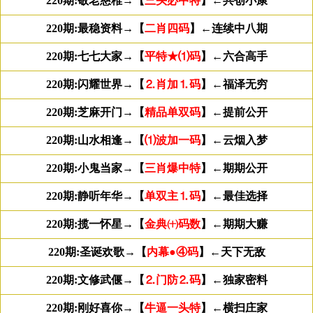
220期:敬老慈稚→【
三头必中特
】←共创小康
220期:最稳资料→【
二肖四码
】←连续中八期
220期:七七大家→【
平特★⑴码
】←六合高手
220期:闪耀世界→【
⒉肖加⒈码
】←福泽无穷
220期:芝麻开门→【
精品单双码
】←提前公开
220期:山水相逢→【
⑴波加一码
】←云烟入梦
220期:小鬼当家→【
三肖爆中特
】←期期公开
220期:静听年华→【
单双主⒈码
】←最佳选择
220期:揽一怀星→【
金典㈩码数
】←期期大赚
220期:圣诞欢歌→【
内幕●④码
】←天下无敌
220期:文修武偃→【
⒉门防⒉码
】←独家密料
220期:刚好喜你→【
牛逼一头特
】←横扫庄家