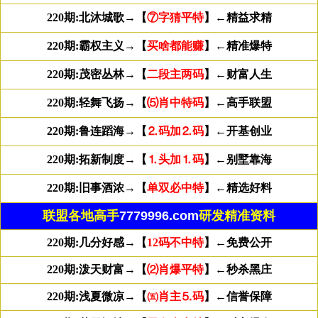
220期:北沐城歌→【
⑦字猜平特
】←精益求精
220期:霸权主义→【
买啥都能赚
】←精准爆特
220期:茂密丛林→【
二段主两码
】←财富人生
220期:轻舞飞扬→【
⑸肖中特码
】←高手联盟
220期:鲁连蹈海→【
⒉码加⒉码
】←开基创业
220期:拓新制度→【
⒈头加⒈码
】←别墅靠海
220期:旧事酒浓→【
单双必中特
】←精选好料
联盟各地高手
7779996.com
研发精准资料
220期:几分好感→【
12码不中特
】←免费公开
220期:泼天财富→【
⑵肖爆平特
】←秒杀黑庄
220期:浅夏微凉→【
㈤肖主⒌码
】←信誉保障