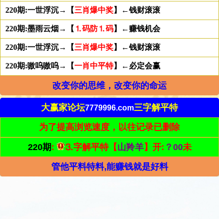
220期:一世浮沉→【
三肖爆中奖
】←钱财滚滚
220期:墨雨云烟→【
⒈码防⒈码
】←赚钱机会
220期:一世浮沉→【
三肖爆中奖
】←钱财滚滚
220期:嗷呜嗷呜→【
一肖中平特
】←必定会赢
改变你的思维，改变你的命运
大赢家论坛
三字解平特
7779996.com
为了提高浏览速度，以往记录已删除
220期
:
⒊字解平特【
山羚羊
】开:
？00
未
管他平料特料,能赚钱就是好料