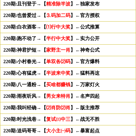
220期:且刊登于→【
精准除半波
】←独家发布
220期:也曾爱过→【
⒊码加二码
】←官方授权
220期:白衣酒客→【
⑴行中大奖
】←公式推算
220期:跑不动了→【
半行中大奖
】←实力公开
220期:神君护短→【
家野主一肖
】←神奇公式
220期:小村春光→【
单双各⑵码
】←官方爆料
220期:心有猛虎→【
半波来中奖
】←猛料再这
220期:八一通粉→【
买啥都赚钱
】←万家灯火
220期:雨夜听风→【
男女来特肖
】←名声四起
220期:我叫经确→【
⑵肖防⑵肖
】←版主推荐
220期:时光浅巷→【
复试㈢中三
】←战无不胜
220期:送码哥哥→【
大小主㈠码
】←暴富起点