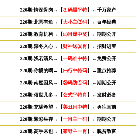
220期:情深骨肉→【
⒊码爆平特
】←千万家产
220期:北冥有鱼→【
大小主⑶码
】←百年经典
220期:教育机构→【
㈢肖爆中奖
】←期期公开
220期:深冬入心→【
财神送㈤肖
】←招财进宝
220期:浅若清风→【
一码准中特
】←免费公开
220期:你惯的啊→【
㈠行中特码
】←重点推荐
220期:南桎囚风→【
③码防①码
】←期期公开
220期:俗世几多→【
公式平特肖
】←发财必备
220期:充满希望→【
美丑肖中特
】←勇往直前
220期:聚彩生存→【
一肖主一码
】←期期公开
220期:高手来也→【
家野主一肖
】←脱贫致富