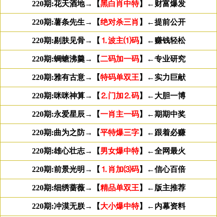
220期:花天酒地→【
黑白肖中特
】←财富爆发
220期:薯条先生→【
绝对杀三肖
】←提前公开
220期:剔肤见骨→【
⒈波主⑴码
】←赚钱轻松
220期:蜩螗沸羹→【
二码加一码
】←专业研究
220期:雅有古意→【
特码单双王
】←实力巨献
220期:咪咪神算→【
⒉门加⒉码
】←大胆一博
220期:永爱星辰→【
一肖主一码
】←期期中奖
220期:曲为之防→【
平特爆三字
】←跟着必赚
220期:雄心壮志→【
男女爆中特
】←全网最火
220期:前景光明→【
⒈肖加⑶码
】←信心百倍
220期:细绣蔷薇→【
精品单双王
】←版主推荐
220期:冲漠无朕→【
大小爆中特
】←内幕资料