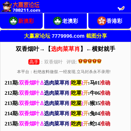
新澳彩
老澳彩
香港彩
大赢家论坛
7779996.com
截图分享
双香烟叶→【
选肉菜草肖
】←横财就手
高手
：双香烟叶 评级:
本平台：杜绝改料做假.一经发现.立马封杀永不录用!
211期:
双香烟叶
♙
选肉菜草肖
[
吃草
]
开
:马01
准确
212期:
双香烟叶
♙
选肉菜草肖
[
吃草
]
开
:牛06
准确
213期:
双香烟叶
♙
选肉菜草肖
[
吃菜
]
开
:猴35
准确
214期:
双香烟叶
♙
选肉菜草肖
[
吃草
]
开
:兔04
准确
215期:
双香烟叶
♙
选肉菜草肖
[
吃肉
]
开
:蛇14
准确